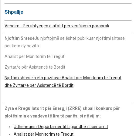
Shpallje
Vendim - Për shtyerjen e afatit për verifikimin paraprak
Njoftim Shtesë
Ju njoftojmë se është publikuar njoftimi shtesë
për këto dy pozita:
Analist për Monitorim të Tregut
Zyrtar/e për Asistencë të Bordit
Njoftim shtesë rreth pozitave
Analist për Monitorim të Tregut
dhe Zyrtar/e për Asistencë të Bordit
Zyra e Rregullatorit për Energji (ZRRE) shpall konkurs për
plotësimin e vendeve të lira të punës, si në vijim:
Udhëheqës i Departamentit Ligjor dhe i Licencimit
Analist për Monitorim të Tregut