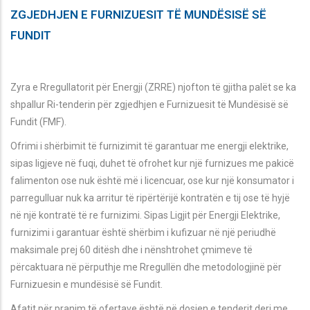
ZGJEDHJEN E FURNIZUESIT TË MUNDËSISË SË
FUNDIT
Zyra e Rregullatorit për Energji (ZRRE) njofton të gjitha palët se ka
shpallur Ri-tenderin për zgjedhjen e Furnizuesit të Mundësisë së
Fundit (FMF).
Ofrimi i shërbimit të furnizimit të garantuar me energji elektrike,
sipas ligjeve në fuqi, duhet të ofrohet kur një furnizues me pakicë
falimenton ose nuk është më i licencuar, ose kur një konsumator i
parregulluar nuk ka arritur të ripërtërijë kontratën e tij ose të hyjë
në një kontratë të re furnizimi. Sipas Ligjit për Energji Elektrike,
furnizimi i garantuar është shërbim i kufizuar në një periudhë
maksimale prej 60 ditësh dhe i nënshtrohet çmimeve të
përcaktuara në përputhje me Rregullën dhe metodologjinë për
Furnizuesin e mundësisë së Fundit.
Afatit për pranim të ofertave është në dosjen e tenderit deri me