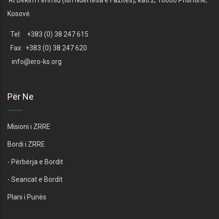
Kosovë
Tel: +383 (0) 38 247 615
Fax: +383 (0) 38 247 620
info@ero-ks.org
Për Ne
Misioni i ZRRE
Bordi i ZRRE
- Përbërja e Bordit
- Seancat e Bordit
Plani i Punës