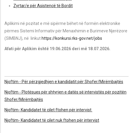
Zyrtar/e për Asistencë të Bordit
Aplikimi në pozitat e më sipërme bëhet në formën elektronike
përmes Sistemi Informativ për Menaxhimin e Burimeve Njerëzore
(SIMBNJ), në linkut
https://konkursi.rks-gov.net/jobs
Afati për Aplikim është 19.06.2026 deri më 18.07.2026.
Njoftim - Për përzgjedhjen e kandidatit për Shofer/Mirëmbajtës
Njoftim - Plotësues për shtyrjen e datës së intervistës për pozitën
Shofer/Mirëmbajtës
Njoftim- Kandidatet të cilet ftohen për intervist
Njoftim- Kandidatet të cilet nuk ftohen për intervist