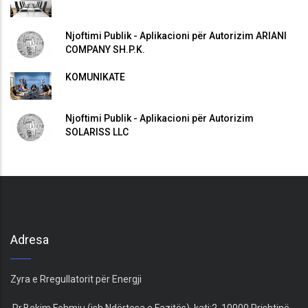
Njoftimi Publik - Aplikacioni për Autorizim ARIANI
COMPANY SH.P.K.
KOMUNIKATË
Njoftimi Publik - Aplikacioni për Autorizim
SOLARISS LLC
Adresa
Zyra e Rregullatorit për Energji
Rr.Bekim Fehmiu (ish Ndërtesa e Fazitës), kati:2, 10000 Prishtinë,