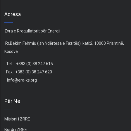
Adresa
Zyra e Rregullatorit për Energji
Rr.Bekim Fehmiu (ish Ndërtesa e Fazitës), kati:2, 10000 Prishtinë,
Kosovë
Tel: +383 (0) 38 247 615
Fax: +383 (0) 38 247 620
info@ero-ks.org
Për Ne
Misioni i ZRRE
Bordi i ZRRE