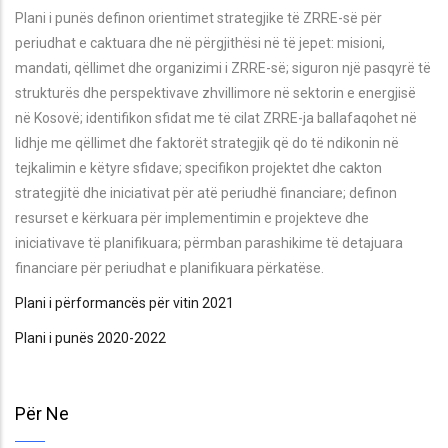
Plani i punës definon orientimet strategjike të ZRRE-së për
periudhat e caktuara dhe në përgjithësi në të jepet: misioni,
mandati, qëllimet dhe organizimi i ZRRE-së; siguron një pasqyrë të
strukturës dhe perspektivave zhvillimore në sektorin e energjisë
në Kosovë; identifikon sfidat me të cilat ZRRE-ja ballafaqohet në
lidhje me qëllimet dhe faktorët strategjik që do të ndikonin në
tejkalimin e këtyre sfidave; specifikon projektet dhe cakton
strategjitë dhe iniciativat për atë periudhë financiare; definon
resurset e kërkuara për implementimin e projekteve dhe
iniciativave të planifikuara; përmban parashikime të detajuara
financiare për periudhat e planifikuara përkatëse.
Plani i përformancës për vitin 2021
Plani i punës 2020-2022
Për Ne