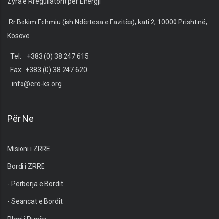
Zyra e Rregullatorit për Energji
Rr.Bekim Fehmiu (ish Ndërtesa e Fazitës), kati:2, 10000 Prishtinë,
Kosovë
Tel: +383 (0) 38 247 615
Fax: +383 (0) 38 247 620
info@ero-ks.org
Për Ne
Misioni i ZRRE
Bordi i ZRRE
- Përbërja e Bordit
- Seancat e Bordit
Plani i Punës