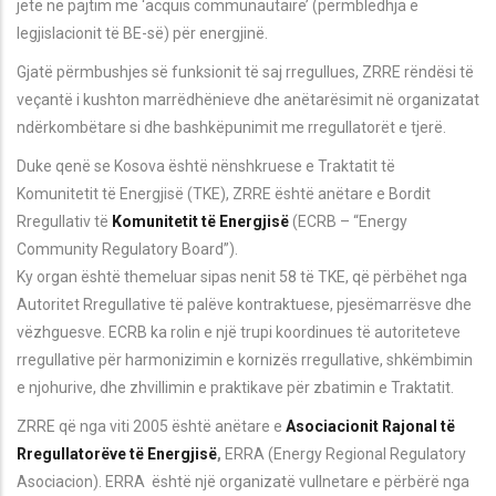
jetë në pajtim me ‘acquis communautaire’ (përmbledhja e
legjislacionit të BE-së) për energjinë.
Gjatë përmbushjes së funksionit të saj rregullues, ZRRE rëndësi të
veçantë i kushton marrëdhënieve dhe anëtarësimit në organizatat
ndërkombëtare si dhe bashkëpunimit me rregullatorët e tjerë.
Duke qenë se Kosova është nënshkruese e Traktatit të
Komunitetit të Energjisë (TKE), ZRRE është anëtare e Bordit
Rregullativ të
Komunitetit të Energjisë
(ECRB – “Energy
Community Regulatory Board”).
Ky organ është themeluar sipas nenit 58 të TKE, që përbëhet nga
Autoritet Rregullative të palëve kontraktuese, pjesëmarrësve dhe
vëzhguesve. ECRB ka rolin e një trupi koordinues të autoriteteve
rregullative për harmonizimin e kornizës rregullative, shkëmbimin
e njohurive, dhe zhvillimin e praktikave për zbatimin e Traktatit.
ZRRE që nga viti 2005 është anëtare e
Asociacionit Rajonal të
Rregullatorëve të Energjisë
,
ERRA (Energy Regional Regulatory
Asociacion). ERRA është një organizatë vullnetare e përbërë nga