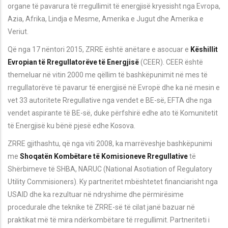
organe të pavarura të rregullimit të energjisë kryesisht nga Evropa,
Azia, Afrika, Lindja e Mesme, Amerika e Jugut dhe Amerika e
Veriut.
Që nga 17 nëntori 2015, ZRRE është anëtare e asocuar e
Këshillit
Evropian të Rregullatorëve të Energjisë
(CEER).
CEER është
themeluar në vitin 2000 me qëllim të bashkëpunimit në mes të
rregullatorëve të pavarur të energjisë në Evropë dhe ka në mesin e
vet 33 autoritete Rregullative nga vendet e BE-së, EFTA dhe nga
vendet aspirante të BE-së, duke përfshirë edhe ato të Komunitetit
të Energjisë ku bënë pjesë edhe Kosova.
ZRRE gjithashtu,
që nga viti 2008,
ka marrëveshje bashkëpunimi
me
Shoqatën Kombëtare të Komisioneve Rregullative
të
Shërbimeve të SHBA,
NARUC (National Asotiation of Regulatory
Utility Commisioners). Ky partneritet mbështetet financiarisht nga
USAID dhe ka rezultuar në ndryshime dhe përmirësime
procedurale dhe teknike të ZRRE-së të cilat janë bazuar në
praktikat më të mira ndërkombëtare të rregullimit. Partneriteti i