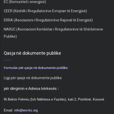
EC (Komuniteti i energjisë)
CEER (Këshilli i Rregullatorëve Evropian të Energjisë)
ERRA (Asociacioni i Rregullatorëve Rajonal të Energjisë)
NARUC (Asociacioni Kombëtar i Rregullatorëve të Shërbimeve
Publike)
Qasja në dokumente publike
Formular për qasje në dokumente publike
Ligji për qasje në dokumente publike
për dërgimin e Adresa kërkesës :
Rr.
Bekim Fehmiu (Ish Ndërtesa e Fazitës), kati:2,
Prishtinë, Kosovë
Email:
info@ero-ks.org