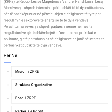
(KRRE) të Republikës së Maqedonisë Veriore. Nënshkrimi i kësaj
Marrëveshje shpreh interesin e përbashkët të të dy institucioneve
për të bashkëpunuar në përmbushjen e obligimeve të tyre për
rregullimin e sektorëve të energjisë të të dyja vendeve.
Po ashtu marrëveshja shpreh pajtueshmërinë në mes të
rregullatorëve që të shkëmbejnë informata mbi praktikat e
aplikuara, gjatë përmbushjes së obligimeve që janë në interes të
përbashkët publik të të dyja vendeve.
Për Ne
Misioni i ZRRE
Struktura Organizative
Bordi i ZRRE
Përbërja e Bordit