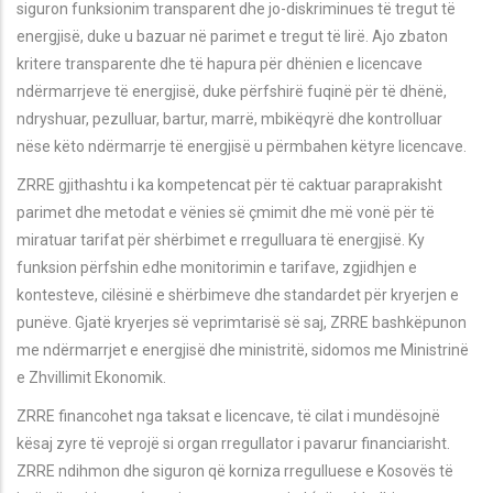
siguron funksionim transparent dhe jo-diskriminues të tregut të
energjisë, duke u bazuar në parimet e tregut të lirë. Ajo zbaton
kritere transparente dhe të hapura për dhënien e licencave
ndërmarrjeve të energjisë, duke përfshirë fuqinë për të dhënë,
ndryshuar, pezulluar, bartur, marrë, mbikëqyrë dhe kontrolluar
nëse këto ndërmarrje të energjisë u përmbahen këtyre licencave.
ZRRE gjithashtu i ka kompetencat për të caktuar paraprakisht
parimet dhe metodat e vënies së çmimit dhe më vonë për të
miratuar tarifat për shërbimet e rregulluara të energjisë. Ky
funksion përfshin edhe monitorimin e tarifave, zgjidhjen e
kontesteve, cilësinë e shërbimeve dhe standardet për kryerjen e
punëve. Gjatë kryerjes së veprimtarisë së saj, ZRRE bashkëpunon
me ndërmarrjet e energjisë dhe ministritë, sidomos me Ministrinë
e Zhvillimit Ekonomik.
ZRRE financohet nga taksat e licencave, të cilat i mundësojnë
kësaj zyre të veprojë si organ rregullator i pavarur financiarisht.
ZRRE ndihmon dhe siguron që korniza rregulluese e Kosovës të