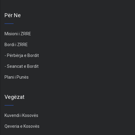
Për Ne
Misioni i ZRRE
Bordi i ZRRE
- Përbërja e Bordit
- Seancat e Bordit
Plani i Punës
Vegëzat
Kuvendi i Kosovës
Qeveria e Kosovës