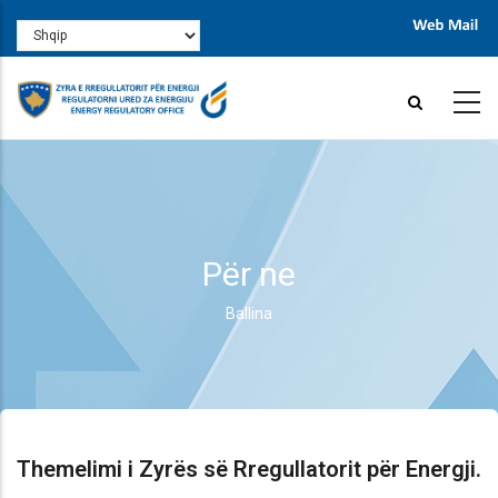
Skip
Select
to
your
main
language
content
Për ne
Ballina
Breadcrumb
Themelimi i Zyrës së Rregullatorit për Energji.