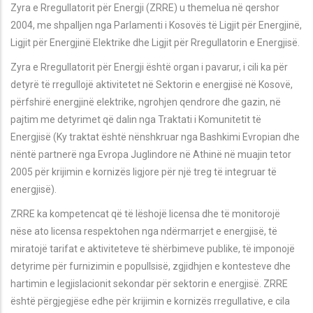
Zyra e Rregullatorit për Energji (ZRRE) u themelua në qershor
2004, me shpalljen nga Parlamenti i Kosovës të Ligjit për Energjinë,
Ligjit për Energjinë Elektrike dhe Ligjit për Rregullatorin e Energjisë.
Zyra e Rregullatorit për Energji është organ i pavarur, i cili ka për
detyrë të rregullojë aktivitetet në Sektorin e energjisë në Kosovë,
përfshirë energjinë elektrike, ngrohjen qendrore dhe gazin, në
pajtim me detyrimet që dalin nga Traktati i Komunitetit të
Energjisë (Ky traktat është nënshkruar nga Bashkimi Evropian dhe
nëntë partnerë nga Evropa Juglindore në Athinë në muajin tetor
2005 për krijimin e kornizës ligjore për një treg të integruar të
energjisë).
ZRRE ka kompetencat që të lëshojë licensa dhe të monitorojë
nëse ato licensa respektohen nga ndërmarrjet e energjisë, të
miratojë tarifat e aktiviteteve të shërbimeve publike, të imponojë
detyrime për furnizimin e popullsisë, zgjidhjen e kontesteve dhe
hartimin e legjislacionit sekondar për sektorin e energjisë. ZRRE
është përgjegjëse edhe për krijimin e kornizës rregullative, e cila