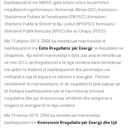
Bashkëpunimit me NARUC gjatë këtyre viteve ka përfshirë
rregullatorët nga Komisioni i Komercial i Illinois (ICC), Komisioni i
Shërbimeve Publike të Pensilvanisë (PA PUC), Komisioni i
Shërbimit Publik të Shtetit të Nju Jorkut (NYSPSC), Komisioni i
Shërbimit Publik Kentucky (KPSC) dhe ai i Ohajos (PUCO).
Me 13 dhjetor 2019, ZRRE ka nënshkruar marrëveshje të
bashkëpunimit me
Entin Rregullator për Energji
të Republikës së
Shqipërisë,. Kjo është marrëveshja e dytë, pas asaj të nënshkruar
në vitin 2013, që Rregullatorët e të dyja vendeve kanë nënshkruar
me qëllim të thellimit të bashkëpunimit dhe përshtatjes me
rrethanat e reja të krijuara në sektorin e energjisë. Përmes
nënshkrimit të marrëveshjeve, të dy rregullatorët janë pajtuar që
të thellojnë bashkëpunimin për të harmonizuar kornizat
rregullative dhe për të promovuar zhvillimin dhe integrimin e
tregjeve të energjisë të të dyja vendeve.
Me 19 nëntor 2019, ZRRE ka nënshkruar marrëveshje
bashkëpunimi me
Komisionin Rregullativ për Energji dhe Ujë