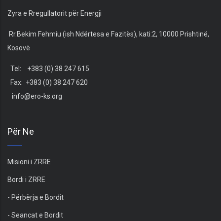
Zyra e Rregullatorit për Energji
Rr.Bekim Fehmiu (ish Ndërtesa e Fazitës), kati:2, 10000 Prishtinë,
Kosovë
Tel: +383 (0) 38 247 615
Fax: +383 (0) 38 247 620
info@ero-ks.org
Për Ne
Misioni i ZRRE
Bordi i ZRRE
- Përbërja e Bordit
- Seancat e Bordit