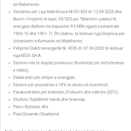
së Malishevës.
Vendimin p
ër
Leje Ndërtimore Nr.05/303 dt. 12.09.2025 dhe
Numri i Vrojtimit t
ë lejes: 05/303
për “Nd
ërtimi i parkut të
energjisë diellore me kapacitet 9.0 MW,
ngastra katastrale
1959-16 dhe 1961-71 ZK Lladroc, të lëshuar nga Drejtoria p
ër
Urbanizëm e
Komunës së Malishev
ës
.
Pëlqimin Elektroenergjetik Nr. 4595 dt. 01.04.2026 të lëshuar
nga KEDS SH.A.
Dëshmi mbi të drejtat pronësore (Kontratat për shfrytëzimin
e tokës);
Deklaratën për shitjen e energjisë;
D
ëshmi
për posedimin e 10% të vlerës së investimit;
Parakontrat
ën për Inxhinieri, Prokurim dhe ndërtim (EPC);
Studimi i fizibilitetit teknik dhe financiar,
Plani i Biznesit; dhe
Plani Dinamik i Realizimit.