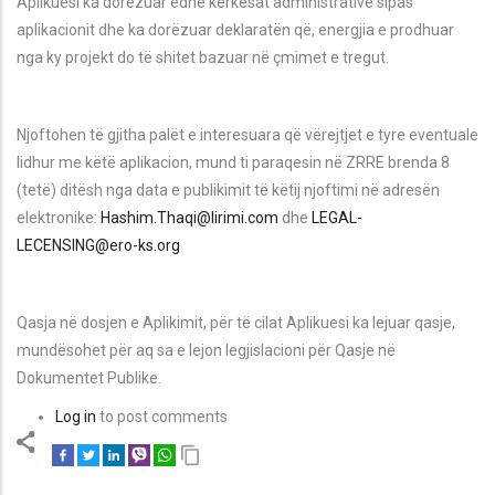
Aplikuesi ka dorëzuar edhe kërkesat administrative sipas
aplikacionit dhe ka dorëzuar deklaratën që, energjia e prodhuar
nga ky projekt do të shitet bazuar në çmimet e tregut.
Njoftohen të gjitha palët e interesuara që vërejtjet e tyre eventuale
lidhur me këtë aplikacion, mund ti paraqesin në ZRRE brenda 8
(tetë) ditësh nga data e publikimit të këtij njoftimi në adresën
elektronike:
Hashim.Thaqi@lirimi.com
dhe
LEGAL-
LECENSING@ero-ks.org
Qasja në dosjen e Aplikimit, për të cilat Aplikuesi ka lejuar qasje,
mundësohet për aq sa e lejon legjislacioni për Qasje në
Dokumentet Publike.
Log in
to post comments