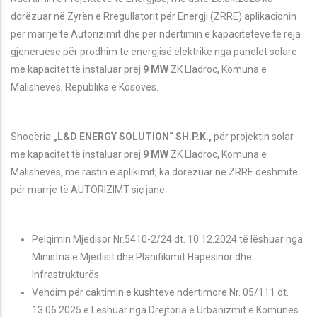
dorëzuar në Zyrën e Rregullatorit për Energji (ZRRE) aplikacionin
për marrje të Autorizimit dhe për ndërtimin e kapaciteteve të reja
gjeneruese për prodhim të energjisë elektrike nga panelet solare
me kapacitet të instaluar prej
9 MW
ZK
Lladroc
, Komuna e
Malishev
ës
,
Republika e Kosovës.
Shoqëria
„L&D ENERGY SOLUTION“ SH.P.K.,
për projektin solar
me kapacitet të instaluar prej
9 MW
ZK
Lladroc
, Komuna e
Malishev
ës
, me rastin e aplikimit, ka dorëzuar në ZRRE dëshmitë
për marrje të AUTORIZIMT siç janë
:
Pëlqimin Mjedisor Nr.5410-2/24 dt. 10.12.2024 të lëshuar nga
Ministria e Mjedisit dhe Planifikimit Hapësinor dhe
Infrastrukturës.
Vendim p
ër caktimin e kushteve ndërtimore Nr. 05/111 dt.
13.06.2025 e Lëshuar nga Drejtoria e Urbanizmit e Komunës