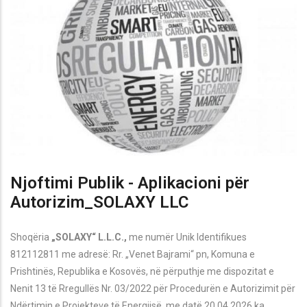
Njoftimi Publik - Aplikacioni për
Autorizim_SOLAXY LLC
Shoqëria
„SOLAXY“ L.L.C.,
me numër Unik Identifikues
812112811 me adresë: Rr. „Venet Bajrami“ pn, Komuna e
Prishtin
ës,
Republika e Kosovës, në përputhje me dispozitat e
Nenit 13 të Rregullës Nr. 03/2022 për Procedurën e Autorizimit për
Ndërtimin e Projekteve të Energjisë, me datë 20.04.2026 ka