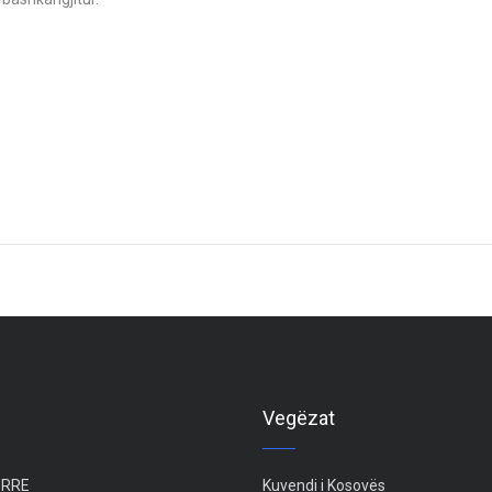
Vegëzat
 ZRRE
Kuvendi i Kosovës