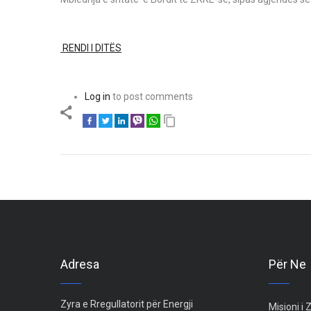
RENDI I DITËS
Log in
to post comments
Adresa
Për Ne
Zyra e Rregullatorit për Energji
Misioni i