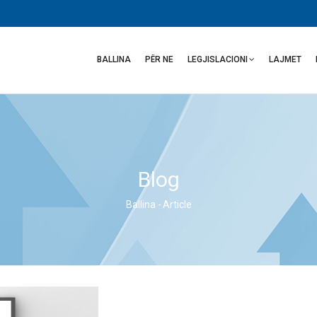
Main
navigation
BALLINA
PËR NE
LEGJISLACIONI
LAJMET
Blog
Ballina
-
Article
Breadcrumb