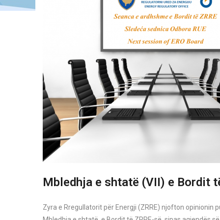
Mbledhja e shtatë (VII) e Bordit 
Zyra e Rregullatorit për Energji (ZRRE) njofton opinionin 
Mbledhja e shtatë e Bordit të ZRRE-së, sipas agjendës së