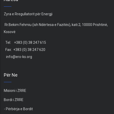
Zyra e Rregullatorit për Energji
Rr.Bekim Fehmiu (ish Ndërtesa e Fazitës), kati:2, 10000 Prishtinë,
Kosovë
Tel: +383 (0) 38 247 615
Fax: +383 (0) 38 247 620
info@ero-ks.org
Për Ne
Misioni i ZRRE
Bordi i ZRRE
- Përbërja e Bordit