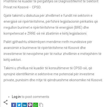
Prishtinë në kuadër të përgatitjes së
Diagnostifikimit të Sektorit
Privat në Kosovë - CPSD.
Gjatë takimit u diskutua për zhvillimet e fundit në sektorin e
energjisë së ripërtëritshme, përfshirë legjislacionin përkatës që
rregullon burimet e ripërtëritshme të energjisë (BRE) dhe
kompetencat e ZRRE-së në zbatimin e këtij legjislacioni.
Palët gjithashtu shkëmbyen mendime rreth mundësive për
avancimin e burimeve të ripërtëritshme në Kosovë dhe
investimeve të nevojshme për të nxitur zhvillimin e mëtejshëm të
këtij sektori.
Takimi u zhvillua në kuadër të konsultimeve të CPSD-së, që
synojnë identifikimin e sektorëve me potencial për investime
private, punësim dhe rritje të qëndrueshme ekonomike në Kosovë.
Log in
to post comments