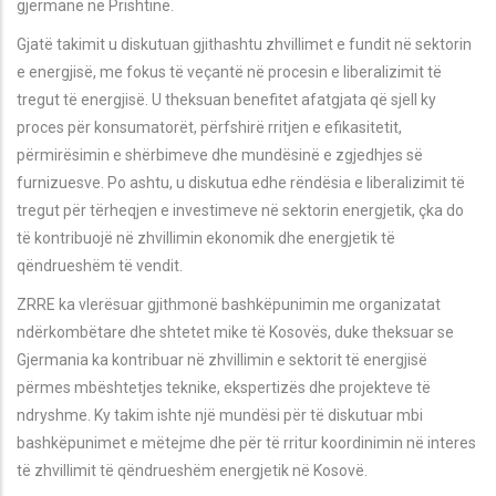
gjermane në Prishtinë.
Gjatë takimit u diskutuan gjithashtu zhvillimet e fundit në sektorin
e energjisë, me fokus të veçantë në procesin e liberalizimit të
tregut të energjisë. U theksuan benefitet afatgjata që sjell ky
proces për konsumatorët, përfshirë rritjen e efikasitetit,
përmirësimin e shërbimeve dhe mundësinë e zgjedhjes së
furnizuesve. Po ashtu, u diskutua edhe rëndësia e liberalizimit të
tregut për tërheqjen e investimeve në sektorin energjetik, çka do
të kontribuojë në zhvillimin ekonomik dhe energjetik të
qëndrueshëm të vendit.
ZRRE ka vlerësuar gjithmonë bashkëpunimin me organizatat
ndërkombëtare dhe shtetet mike të Kosovës, duke theksuar se
Gjermania ka kontribuar në zhvillimin e sektorit të energjisë
përmes mbështetjes teknike, ekspertizës dhe projekteve të
ndryshme. Ky takim ishte një mundësi për të diskutuar mbi
bashkëpunimet e mëtejme dhe për të rritur koordinimin në interes
të zhvillimit të qëndrueshëm energjetik në Kosovë.