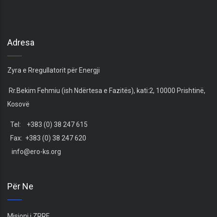
Adresa
Zyra e Rregullatorit për Energji
Rr.Bekim Fehmiu (ish Ndërtesa e Fazitës), kati:2, 10000 Prishtinë,
Kosovë
Tel: +383 (0) 38 247 615
Fax: +383 (0) 38 247 620
info@ero-ks.org
Për Ne
Misioni i ZRRE