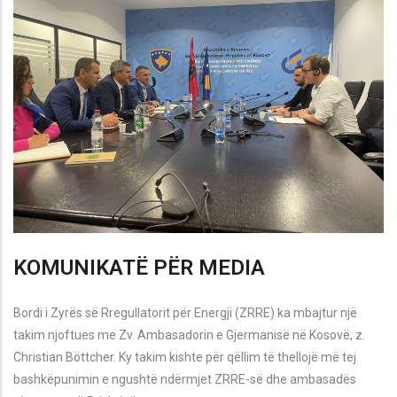
KOMUNIKATË PËR MEDIA
Bordi i Zyrës së Rregullatorit për Energji (ZRRE) ka mbajtur një
takim njoftues me Zv. Ambasadorin e Gjermanisë në Kosovë, z.
Christian Böttcher. Ky takim kishte për qëllim të thellojë më tej
bashkëpunimin e ngushtë ndërmjet ZRRE-së dhe ambasadës