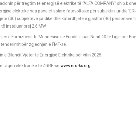
cionin për tregtim të energjisë elektrike të “ALFA COMPANY” sh.p.k dh
rgjisë elektrike nga panelet solare fotovoltaike për subjektin juridik “E
etë (30) subjekteve juridike dhe katërdhjetë e gjashtë (46) personave fi
të instaluar prej 2.6 MW.
jen e Furnizuesit të Mundësisë së Fundit, sipas Nenit 40 të Ligjit per Ene
ë tenderimit për zgjedhjen e FMF-së.
e Bilancit Vjetor të Energjisë Elektrike për vitin 2025.
në faqen elektronike të ZRRE-së
www.ero-ks.org
.