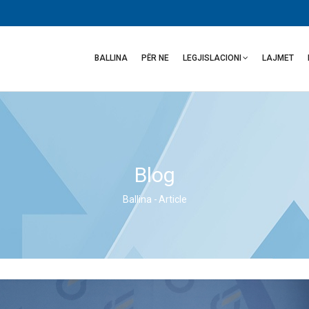
Main
navigation
BALLINA
PËR NE
LEGJISLACIONI
LAJMET
Blog
Ballina
-
Article
Breadcrumb