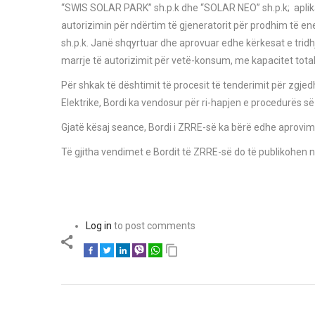
“SWIS SOLAR PARK” sh.p.k dhe “SOLAR NEO” sh.p.k; aplika
autorizimin për ndërtim të gjeneratorit për prodhim të ene
sh.p.k. Janë shqyrtuar dhe aprovuar edhe kërkesat e tridhj
marrje të autorizimit për vetë-konsum, me kapacitet total 
Për shkak të dështimit të procesit të tenderimit për zgjedh
Elektrike, Bordi ka vendosur për ri-hapjen e procedurës s
Gjatë kësaj seance, Bordi i ZRRE-së ka bërë edhe aprovimin 
Të gjitha vendimet e Bordit të ZRRE-së do të publikohen 
Log in
to post comments