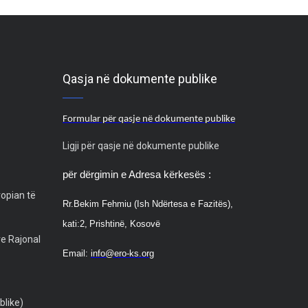
Qasja në dokumente publike
Formular për qasje në dokumente publike
Ligji për qasje në dokumente publike
për dërgimin e Adresa kërkesës :
ropian të
Rr.
Bekim Fehmiu (Ish Ndërtesa e Fazitës),
kati:2,
Prishtinë, Kosovë
ve Rajonal
Email:
info@ero-ks.org
blike)