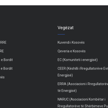
Vegëzat
 ZRRE
Kuvendi i Kosovës
RRE
Qeveria e Kosovës
 e Bordit
EC (Komuniteti i energjisë)
 e Bordit
CEER (Këshilli i Rregullatorëve Ev
Energjisë)
unës
ERRA (Asociacioni i Rregullatorë
të Energjisë)
NARUC (Asociacioni Kombëtar i
Rregullatorëve të Shërbimeve Pu