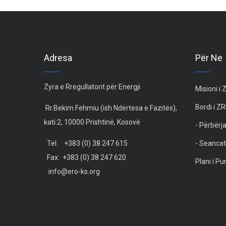
Adresa
Për Ne
Zyra e Rregullatorit për Energji
Misioni i
Bordi i Z
Rr.Bekim Fehmiu (ish Ndërtesa e Fazitës),
kati:2, 10000 Prishtinë, Kosovë
- Përbërja
Tel: +383 (0) 38 247 615
- Seancat
Fax: +383 (0) 38 247 620
Plani i P
info@ero-ks.org