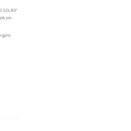
e
RIS SOLAR”
zik për
rgjinë