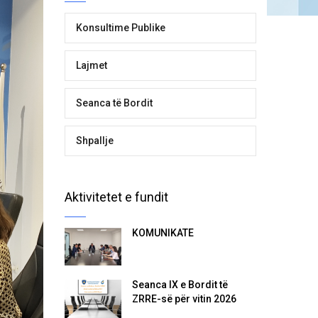
Konsultime Publike
Lajmet
Seanca të Bordit
Shpallje
Aktivitetet e fundit
KOMUNIKATË
Seanca IX e Bordit të
ZRRE-së për vitin 2026