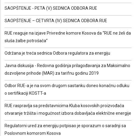
SAOPŠTENJE - PETA (V) SEDNICA ODBORA RUE
SAOPŠTENJE – CETVRTA (IV) SEDNICA ODBORA RUE
RUE reaguje na izjave Privredne komore Kosova da “RUE ne želi da
sluša žalbe potrošača”
Održana je treća sednica Odbora regulatora za energiju
Javna diskusija - Redovna godišnja prilagođavanja za Maksimalno
dozvoljene prihode (MAR) za tarifnu godinu 2019
Odbor RUE-a je na svom drugom sastanku doneo konačnu odluku
o sertifikaciji KOSTT-a
RUE raspravlja sa predstavnicima Kluba kosovskih proizvođača
otvaranje tržišta i mogućnost izbora dobavljača električne energije
Regulatorni ured za energiju potpisao je sporazum o saradnji sa
Poslovnom komorom Kosova