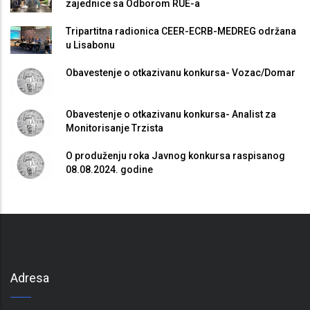
zajednice sa Odborom RUE-a
Tripartitna radionica CEER-ECRB-MEDREG održana
u Lisabonu
Obavestenje o otkazivanu konkursa- Vozac/Domar
Obavestenje o otkazivanu konkursa- Analist za
Monitorisanje Trzista
O produženju roka Javnog konkursa raspisanog
08.08.2024. godine
Adresa