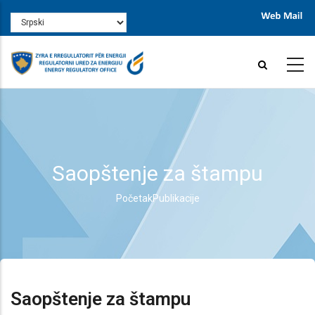
Skip
Select
to
your
main
language
content
Saopštenje za štampu
Početak
Publikacije
Breadcrumb
Saopštenje za štampu