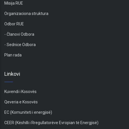
Misija RUE
Organizaciona struktura
Odbor RUE
- Članovi Odbora
- Sednice Odbora
Plan rada
Linkovi
Kuvendi i Kosovës
Qeveria e Kosovës
EC (Komuniteti i energjisë)
CEER (Këshilli i Rregullatorëve Evropian të Energjisë)