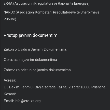
ERRA (Asociacioni i Rregullatorëve Rajonal të Energjisë)
NARUC (Asociacioni Kombëtar i Rregullatorëve të Shërbimeve
Publike)
Pristup javnim dokumentim
Zakon o Uvidu u Javnim Dokumentima
Obrazac za javnim dokumentima
Zahtev za pristup na javnim dokumentima
Adresa:
Ul. Bekim Fehmiu (Biv
š
a zgrada Fazita) 2 sprat 10000 Prishtinë,
Kosovë
Email:
info@ero-ks.org