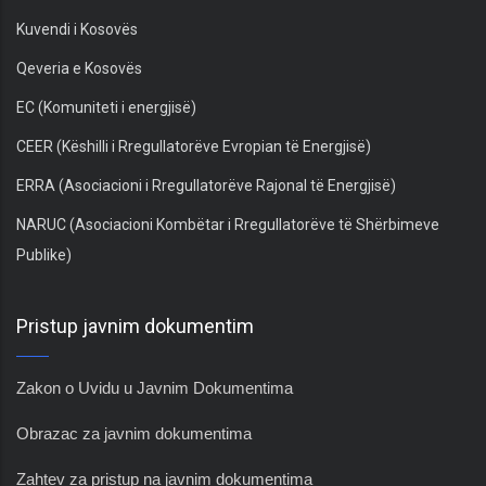
Kuvendi i Kosovës
Qeveria e Kosovës
EC (Komuniteti i energjisë)
CEER (Këshilli i Rregullatorëve Evropian të Energjisë)
ERRA (Asociacioni i Rregullatorëve Rajonal të Energjisë)
NARUC (Asociacioni Kombëtar i Rregullatorëve të Shërbimeve
Publike)
Pristup javnim dokumentim
Zakon o Uvidu u Javnim Dokumentima
Obrazac za javnim dokumentima
Zahtev za pristup na javnim dokumentima